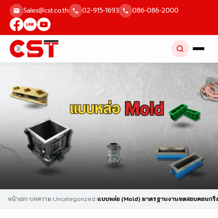
Skip
Sales@cst.co.th
02-915-1693
086-086-2000
to
content
หน้าแรก
›
บทความ
›
Uncategorized
›
แบบหล่อ (Mold) มาตรฐานงานทดสอบคอนกรีต ที