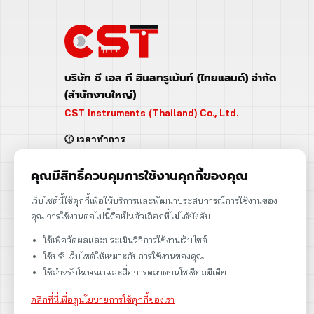
บริษัท ซี เอส ที อินสทรูเม้นท์ (ไทยแลนด์) จำกัด
(สำนักงานใหญ่)
CST Instruments (Thailand) Co., Ltd.
🕜 เวลาทำการ
จันทร์ - ศุกร์ | 08:00 - 17:00
เสาร์ | 08:00 - 12:00
คุณมีสิทธิ์ควบคุมการใช้งานคุกกี้ของคุณ
📍 95 ถ.ร่มเกล้า แขวงคลองสามประเวศ
เว็บไซต์นี้ใช้คุกกี้เพื่อให้บริการและพัฒนาประสบการณ์การใช้งานของ
เขตลาดกระบัง กรุงเทพฯ 10520
คุณ การใช้งานต่อไปนี้ถือเป็นตัวเลือกที่ไม่ได้บังคับ
➡️ 95 Romklao Road, KlongSam-praves,
ใช้เพื่อวัดผลและประเมินวิธีการใช้งานเว็บไซต์
Ladkrabang, Bangkok, Thailand 10520
ใช้ปรับเว็บไซต์ให้เหมาะกับการใช้งานของคุณ
เลขประจำตัวผู้เสียภาษี: 0105566170152
ใช้สำหรับโฆษณาและสื่อการตลาดบนโซเชียลมีเดีย
คลิกที่นี่เพื่อดูนโยบายการใช้คุกกี้ของเรา