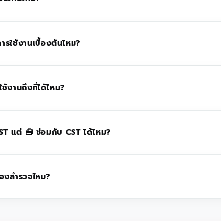
การใช้งานเบื้องต้นไหม?
้งานถึงที่ได้ไหม?
บ CST แต่ 🧰 ซ่อมกับ CST ได้ไหม?
ล้องสำรวจไหม?