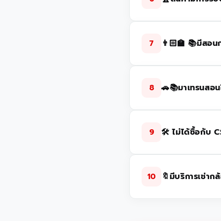
👨🏻‍🏫 📚มีสอน
7
🚗📚มาเทรนสอนใช
8
🛠️ ไม่ได้ซื้อกั
9
🔖มีบริการเช่าก
10