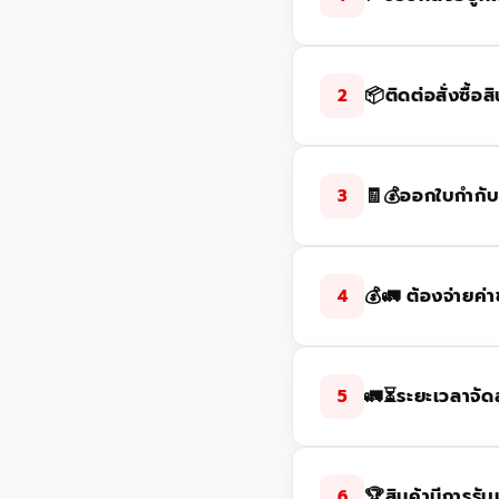
📦ติดต่อสั่งซื้อ
2
🧾💰ออกใบกำกับ
3
💰🚛 ต้องจ่ายค่
4
🚛⏳ระยะเวลาจัด
5
🏆สินค้ามีการรั
6