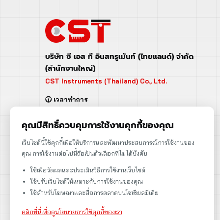
บริษัท ซี เอส ที อินสทรูเม้นท์ (ไทยแลนด์) จำกัด
(สำนักงานใหญ่)
CST Instruments (Thailand) Co., Ltd.
🕜 เวลาทำการ
จันทร์ - ศุกร์ | 08:00 - 17:00
เสาร์ | 08:00 - 12:00
คุณมีสิทธิ์ควบคุมการใช้งานคุกกี้ของคุณ
📍 95 ถ.ร่มเกล้า แขวงคลองสามประเวศ
เว็บไซต์นี้ใช้คุกกี้เพื่อให้บริการและพัฒนาประสบการณ์การใช้งานของ
เขตลาดกระบัง กรุงเทพฯ 10520
คุณ การใช้งานต่อไปนี้ถือเป็นตัวเลือกที่ไม่ได้บังคับ
➡️ 95 Romklao Road, KlongSam-praves,
ใช้เพื่อวัดผลและประเมินวิธีการใช้งานเว็บไซต์
Ladkrabang, Bangkok, Thailand 10520
ใช้ปรับเว็บไซต์ให้เหมาะกับการใช้งานของคุณ
เลขประจำตัวผู้เสียภาษี: 0105566170152
ใช้สำหรับโฆษณาและสื่อการตลาดบนโซเชียลมีเดีย
คลิกที่นี่เพื่อดูนโยบายการใช้คุกกี้ของเรา