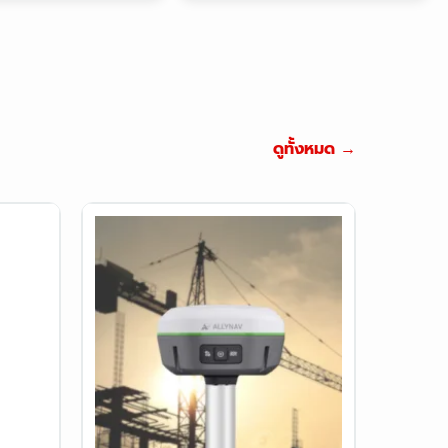
ครื่องมือ
อุปกรณ์งาน
ดสอบงาน
จราจร
จราจร
ดูทั้งหมด →