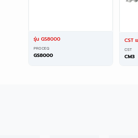
รุ่น GS8000
CST แ
PROCEQ
CST
GS8000
CM3