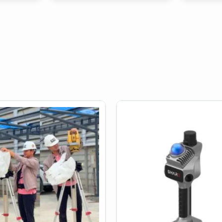
งาน
เครื่องมือ
เ
จ
ทดสอบงาน
ท
โยธา