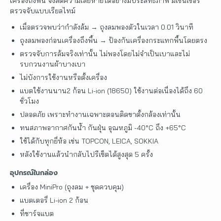
เครื่องถึงพื้น จึงลดความเสียหายได้อย่างมีประสิทธิภาพ มีเซ็นเซอร์
ตรวจจับแบบเรียลไทม์
เมื่อตรวจพบว่ากำลังล้ม → ถุงลมพองตัวในเวลา 0.01 วินาที
ถุงลมพองก่อนเครื่องถึงพื้น → ป้องกันเครื่องกระแทกพื้นโดยตรง
ตรวจจับการล้มจริงเท่านั้น ไม่พองโดยไม่จำเป็นเบาและไม่
รบกวนงานผ้าบางเบา
ไม่บังการใช้งานหรือตั้งเครื่อง
แบตใช้งานนาน2 ก้อน Li-ion (18650) ใช้งานต่อเนื่องได้ถึง 60
ชั่วโมง
ปลอดภัย เพราะทำงานเฉพาะตอนติดขาตั้งกล้องเท่านั้น
ทนสภาพอากาศกันน้ำ กันฝุ่น อุณหภูมิ -40°C ถึง +65°C
ใช้ได้กับทุกยี่ห้อ เช่น TOPCON, LEICA, SOKKIA
หลังใช้งานแล้วนำกลับไปรีเซ็ตได้สูงสุด 5 ครั้ง
อุปกรณ์ในกล่อง
เครื่อง MiniPro (ถุงลม + ชุดควบคุม)
แบตเตอรี่ Li-ion 2 ก้อน
ที่ชาร์จแบต