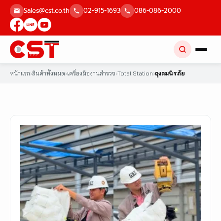
Skip
Sales@cst.co.th
02-915-1693
086-086-2000
to
content
หน้าแรก
›
สินค้าทั้งหมด
›
เครื่องมืองานสำรวจ
›
Total Station
›
ถุงลมนิรภัย