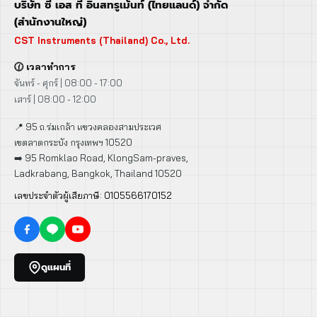
บริษัท ซี เอส ที อินสทรูเม้นท์ (ไทยแลนด์) จำกัด
(สำนักงานใหญ่)
CST Instruments (Thailand) Co., Ltd.
🕜 เวลาทำการ
จันทร์ - ศุกร์ | 08:00 - 17:00
เสาร์ | 08:00 - 12:00
📍 95 ถ.ร่มเกล้า แขวงคลองสามประเวศ
เขตลาดกระบัง กรุงเทพฯ 10520
➡️ 95 Romklao Road, KlongSam-praves,
Ladkrabang, Bangkok, Thailand 10520
เลขประจำตัวผู้เสียภาษี: 0105566170152
ดูแผนที่