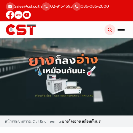
Skip
Sales@cst.co.th
02-915-1693
086-086-2000
to
content
หน้าแรก
›
บทความ
›
Civil Engineering
›
ยางก็ลงอ่างเหมือนกันนะ