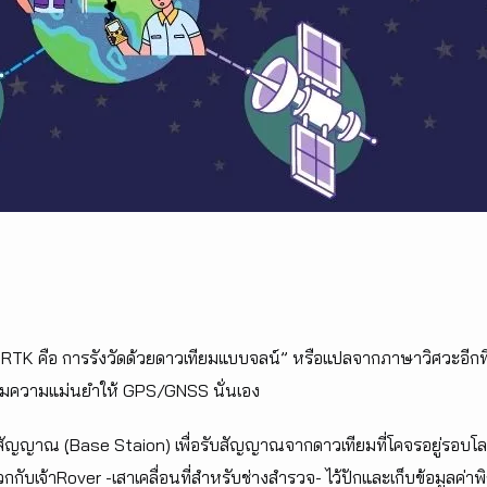
K คือ การรังวัดด้วยดาวเทียมแบบจลน์” หรือแปลจากภาษาวิศวะอีกทีก
อเพิ่มความแม่นยำให้ GPS/GNSS นั่นเอง
บสัญญาณ (ฺBase Staion) เพื่อรับสัญญาณจากดาวเทียมที่โคจรอยู่รอบโลก
วกกับเจ้าRover -เสาเคลื่อนที่สำหรับช่างสำรวจ- ไว้ปักและเก็บข้อมูลค่าพิ