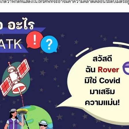
เกตว่าพิกัดที่แสดงในโทรศัพท์จะอาจมีค่าความคลาดเคลื่อนระดับเมตรอยู