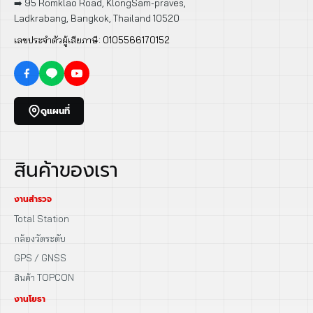
➡️ 95 Romklao Road, KlongSam-praves,
Ladkrabang, Bangkok, Thailand 10520
เลขประจำตัวผู้เสียภาษี: 0105566170152
ดูแผนที่
สินค้าของเรา
งานสำรวจ
Total Station
กล้องวัดระดับ
GPS / GNSS
สินค้า TOPCON
งานโยธา