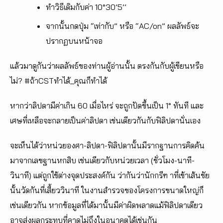
ทำวิธีเดิมกับค่า 10°30’5’’
จากนั้นกดปุ่ม “เท่ากับ” หรือ “AC/on” ผลลัพธ์จะ
ปรากฏบนหน้าจอ
แล้วมาดูกันว่าผลลัพธ์ของท่านผู้อ่านนั้น ตรงกันกับผู้เขียนหรือ
ไม่? #ถ้าCSTทำได้_คุณก็ทำได้
หากว่าลิปดามีค่าเกิน 60 เมื่อไหร่ จะถูกปัดขึ้นเป็น 1° ทันที และ
เศษที่เหลือจะกลายเป็นค่าลิปดา เช่นเดียวกันกับฟิลิปดานั่นเอง
จะเห็นได้ว่าหน่วยองศา-ลิปดา-ฟิลิปดานั้นมีรากฐานการคิดค้น
มาจากเลขฐานหกสิบ เช่นเดียวกับหน่วยเวลา (ชั่วโมง-นาที-
วินาที) แต่ถูกใช้ต่างจุดประสงค์กัน ว่ากันว่านักกรีฑ าที่เข้าเส้นชัย
นั้นวัดกันที่เสี้ยววินาที ในงานสำรวจของโครงการขนาดใหญ่ก็
เช่นเดียวกัน หากข้อมูลที่ได้มานั้นมีค่าผิดพลาดแม้ฟิลิปดาเดียว
อาจส่งผลกระทบที่คาดไม่ถึงในอนาคตได้เช่นกัน