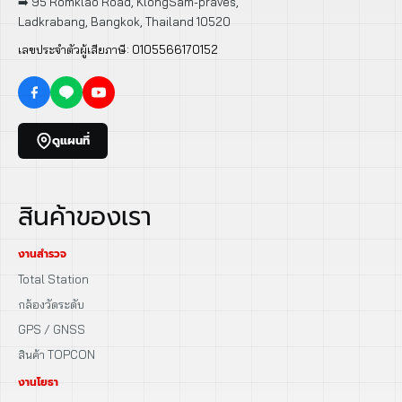
➡️ 95 Romklao Road, KlongSam-praves,
Ladkrabang, Bangkok, Thailand 10520
เลขประจำตัวผู้เสียภาษี: 0105566170152
ดูแผนที่
สินค้าของเรา
งานสำรวจ
Total Station
กล้องวัดระดับ
GPS / GNSS
สินค้า TOPCON
งานโยธา