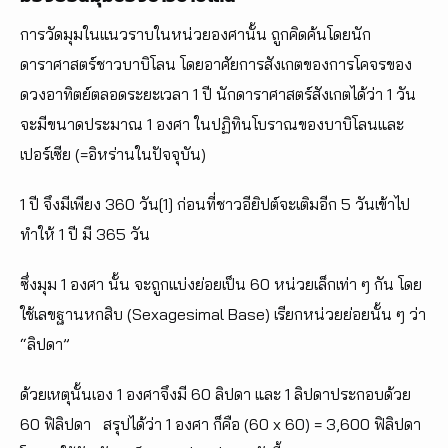
การวัดมุมในแนวราบในหน่วยองศานั้น ถูกคิดค้นโดยนัก
ดาราศาสตร์ชาวบาบิโลน โดยอาศัยการสังเกตของการโคจรของ
ดวงอาทิตย์ตลอดระยะเวลา 1 ปี นักดาราศาสตร์สังเกตได้ว่า 1 วัน
จะมีขนาดประมาณ 1 องศา ในปฏิทินโบราณของบาบิโลนและ
เปอร์เซีย (=อิหร่านในปัจจุบัน)
1 ปี จึงมีเพียง 360 วัน[1] ก่อนที่ชาวอียิปต์จะเติมอีก 5 วันเข้าไป
ทำให้ 1 ปี มี 365 วัน
ซึ่งมุม 1 องศา นั้น จะถูกแบ่งย่อยเป็น 60 หน่วยเล็กเท่า ๆ กัน โดย
ใช้เลขฐานหกสิบ (Sexagesimal Base) เรียกหน่วยย่อยนั้น ๆ ว่า
“ลิปดา”
ด้วยเหตุนั้นเอง 1 องศาจึงมี 60 ลิปดา และ 1 ลิปดาประกอบด้วย
60 ฟิลิปดา สรุปได้ว่า 1 องศา ก็คือ (60 x 60) = 3,600 ฟิลิปดา