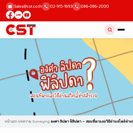
Skip
Sales@cst.co.th
02-915-1693
086-086-2000
to
content
หน้าแรก
›
บทความ
›
Surveying
›
องศา ลิปดา ฟิลิปดา – สอนที่มาและวิธีอ่านสไตล์ช่า