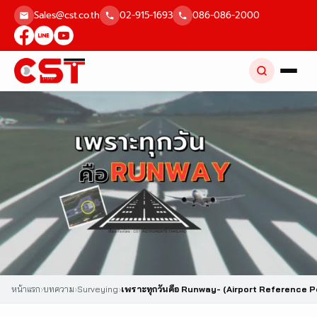
Skip
Sales@cst.co.th
02-915-1693
086-086-2000
to
content
หน้าแรก
›
บทความ
›
Surveying
›
เพราะทุกวันคือ Runway- (Airport Reference P