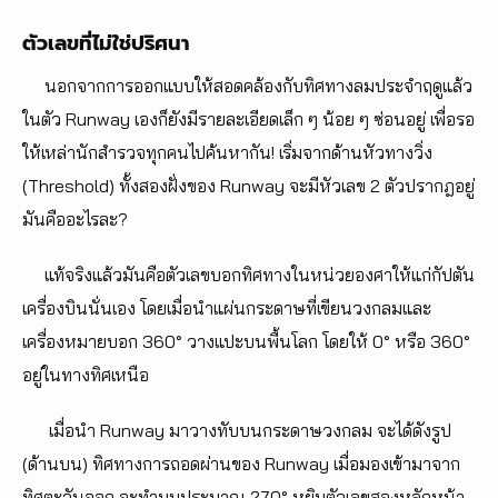
ตัวเลขที่ไม่ใช่ปริศนา
นอกจากการออกแบบให้สอดคล้องกับทิศทางลมประจำฤดูแล้ว
ในตัว Runway เองก็ยังมีรายละเอียดเล็ก ๆ น้อย ๆ ซ่อนอยู่ เพื่อรอ
ให้เหล่านักสำรวจทุกคนไปค้นหากัน! เริ่มจากด้านหัวทางวิ่ง
(Threshold) ทั้งสองฝั่งของ Runway จะมีหัวเลข 2 ตัวปรากฎอยู่
มันคืออะไรละ?
แท้จริงแล้วมันคือตัวเลขบอกทิศทางในหน่วยองศาให้แก่กัปตัน
เครื่องบินนั่นเอง โดยเมื่อนำแผ่นกระดาษที่เขียนวงกลมและ
เครื่องหมายบอก 360° วางแปะบนพื้นโลก โดยให้ 0° หรือ 360°
อยู่ในทางทิศเหนือ
เมื่อนำ Runway มาวางทับบนกระดาษวงกลม จะได้ดังรูป
(ด้านบน) ทิศทางการถอดผ่านของ Runway เมื่อมองเข้ามาจาก
ทิศตะวันออก จะทำมุมประมาณ 270° หยิบตัวเลขสองหลักหน้า