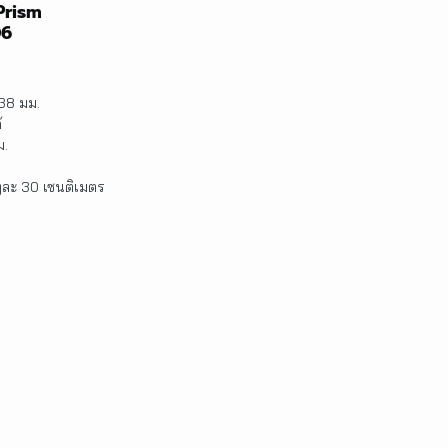
 Prism
06
 38 มม.
้
ม.
นๆละ 30 เซนติเมตร