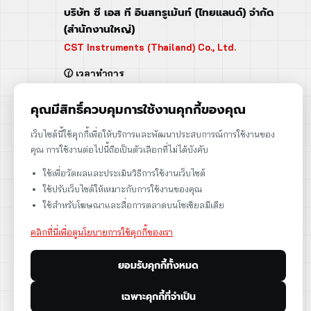
บริษัท ซี เอส ที อินสทรูเม้นท์ (ไทยแลนด์) จำกัด
(สำนักงานใหญ่)
CST Instruments (Thailand) Co., Ltd.
🕜 เวลาทำการ
จันทร์ - ศุกร์ | 08:00 - 17:00
เสาร์ | 08:00 - 12:00
คุณมีสิทธิ์ควบคุมการใช้งานคุกกี้ของคุณ
📍 95 ถ.ร่มเกล้า แขวงคลองสามประเวศ
เว็บไซต์นี้ใช้คุกกี้เพื่อให้บริการและพัฒนาประสบการณ์การใช้งานของ
เขตลาดกระบัง กรุงเทพฯ 10520
คุณ การใช้งานต่อไปนี้ถือเป็นตัวเลือกที่ไม่ได้บังคับ
➡️ 95 Romklao Road, KlongSam-praves,
ใช้เพื่อวัดผลและประเมินวิธีการใช้งานเว็บไซต์
Ladkrabang, Bangkok, Thailand 10520
ใช้ปรับเว็บไซต์ให้เหมาะกับการใช้งานของคุณ
เลขประจำตัวผู้เสียภาษี: 0105566170152
ใช้สำหรับโฆษณาและสื่อการตลาดบนโซเชียลมีเดีย
คลิกที่นี่เพื่อดูนโยบายการใช้คุกกี้ของเรา
ยอมรับคุกกี้ทั้งหมด
ดูแผนที่
เฉพาะคุกกี้ที่จำเป็น