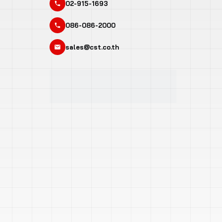
02-915-1693
086-086-2000
sales@cst.co.th