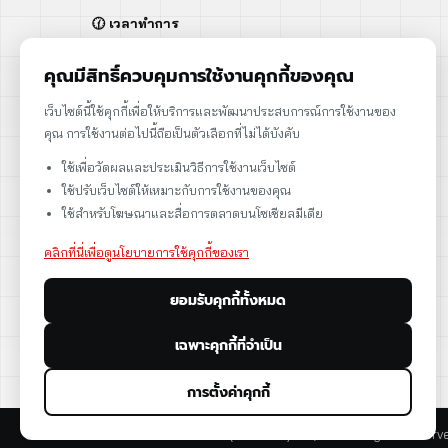
🕜 เวลาทำการ
จันทร์ - ศุกร์ | 08:00 - 17:00
เสาร์ | 08:00 - 12:00
คุณมีสิทธิ์ควบคุมการใช้งานคุกกี้ของคุณ
📍 95 ถ.ร่มเกล้า แขวงคลองสามประเวศ
เว็บไซต์นี้ใช้คุกกี้เพื่อให้บริการและพัฒนาประสบการณ์การใช้งานของ
เขตลาดกระบัง กรุงเทพฯ 10520
คุณ การใช้งานต่อไปนี้ถือเป็นตัวเลือกที่ไม่ได้บังคับ
➡️ 95 Romklao Road, KlongSam-praves,
ใช้เพื่อวัดผลและประเมินวิธีการใช้งานเว็บไซต์
Ladkrabang, Bangkok, Thailand 10520
ใช้ปรับเว็บไซต์ให้เหมาะกับการใช้งานของคุณ
เลขประจำตัวผู้เสียภาษี: 0105566170152
ใช้สำหรับโฆษณาและสื่อการตลาดบนโซเชียลมีเดีย
คลิกที่นี่เพื่อดูนโยบายการใช้คุกกี้ของเรา
ยอมรับคุกกี้ทั้งหมด
ดูแผนที่
เฉพาะคุกกี้ที่จำเป็น
การตั้งค่าคุกกี้
© 2026 CST Instruments (Thailand) Co., Ltd. All rights reserv