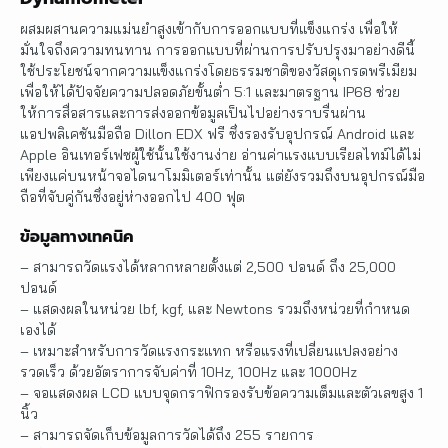
ผสมผสานความแม่นยำสูงเข้ากับการออกแบบที่แข็งแกร่ง เพื่อให้
มั่นใจถึงความทนทาน การออกแบบที่ผ่านการปรับปรุงมาอย่างดีนี้
ใช้ประโยชน์จากความแข็งแกร่งโดยธรรมชาติของวัสดุเกรดพรีเมียม
เพื่อให้ได้ปัจจัยความปลอดภัยขั้นต่ำ 5:1 และมาตรฐาน IP68 ช่วย
ให้การสื่อสารและการส่งออกข้อมูลเป็นไปอย่างราบรื่นผ่าน
แอปพลิเคชันมือถือ Dillon EDX ฟรี ซึ่งรองรับอุปกรณ์ Android และ
Apple อินเทอร์เฟซผู้ใช้นั้นใช้งานง่าย อ่านค่าแรงแบบเรียลไทม์ได้ไม่
เพียงแค่บนหน้าจอไดนาโมมิเตอร์เท่านั้น แต่ยังรวมถึงบนอุปกรณ์มือ
ถือที่จับคู่กันซึ่งอยู่ห่างออกไป 400 ฟุต
ข้อมูลทางเทคนิค
– สามารถวัดแรงได้หลากหลายตั้งแต่ 2,500 ปอนด์ ถึง 25,000
ปอนด์
– แสดงผลในหน่วย lbf, kgf, และ Newtons รวมถึงหน่วยที่กำหนด
เองได้
– เหมาะสำหรับการวัดแรงกระแทก หรือแรงที่เปลี่ยนแปลงอย่าง
รวดเร็ว ด้วยอัตราการจับค่าที่ 10Hz, 100Hz และ 1000Hz
– จอแสดงผล LCD แบบจุดกราฟิกรองรับข้อความเต็มและตัวเลขสูง 1
นิ้ว
– สามารถจัดเก็บข้อมูลการวัดได้ถึง 255 รายการ