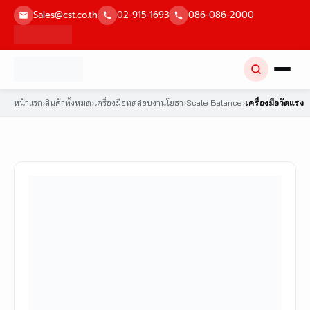
Skip
Sales@cst.co.th
02-915-1693
086-086-2000
to
content
หน้าแรก
›
สินค้าทั้งหมด
›
เครื่องมือทดสอบงานโยธา
›
Scale Balance
›
เครื่องมือวัดแรง