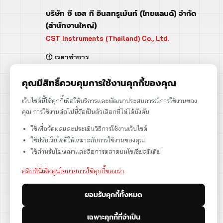
บริษัท ซี เอส ที อินสทรูเม้นท์ (ไทยแลนด์) จำกัด
(สำนักงานใหญ่)
CST Instruments (Thailand) Co., Ltd.
🕜 เวลาทำการ
จันทร์ - ศุกร์ | 08:00 - 17:00
เสาร์ | 08:00 - 12:00
คุณมีสิทธิ์ควบคุมการใช้งานคุกกี้ของคุณ
📍 95 ถ.ร่มเกล้า แขวงคลองสามประเวศ
เว็บไซต์นี้ใช้คุกกี้เพื่อให้บริการและพัฒนาประสบการณ์การใช้งานของ
เขตลาดกระบัง กรุงเทพฯ 10520
คุณ การใช้งานต่อไปนี้ถือเป็นตัวเลือกที่ไม่ได้บังคับ
➡️ 95 Romklao Road, KlongSam-praves,
ใช้เพื่อวัดผลและประเมินวิธีการใช้งานเว็บไซต์
Ladkrabang, Bangkok, Thailand 10520
ใช้ปรับเว็บไซต์ให้เหมาะกับการใช้งานของคุณ
เลขประจำตัวผู้เสียภาษี: 0105566170152
ใช้สำหรับโฆษณาและสื่อการตลาดบนโซเชียลมีเดีย
คลิกที่นี่เพื่อดูนโยบายการใช้คุกกี้ของเรา
ยอมรับคุกกี้ทั้งหมด
ดูแผนที่
เฉพาะคุกกี้ที่จำเป็น