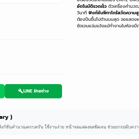
อัตโนมัติรวดเร็ว
ตัวเครื่องคำนวณพ
วินาที
ฟังก์ชันพีทาโกรัสวัดความ
ต้องปืนขึ้นไปด้านบนสุด จอแสดงผ
ชัดเจนแจ่มแจ้งแม้ทำงานในห้องมื
LINE ฝ่ายช่าง
ary )
สูง ฟังก์ชันคำนวณครบครัน ใช้งานง่าย หน้าจอแสดงผลชัดเจน ช่วยยกระดับคว