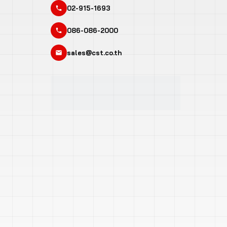
02-915-1693
086-086-2000
sales@cst.co.th