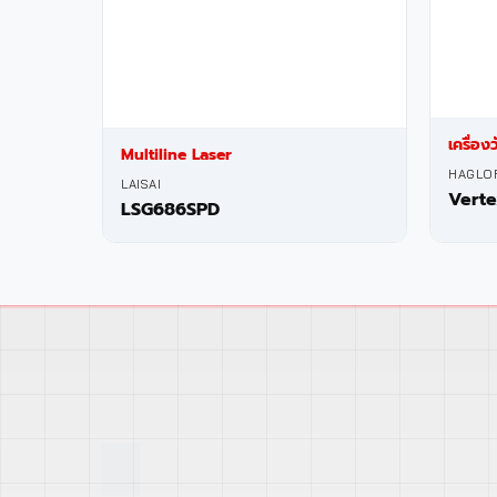
เครื่อง
Multiline Laser
HAGLO
LAISAI
Vert
LSG686SPD