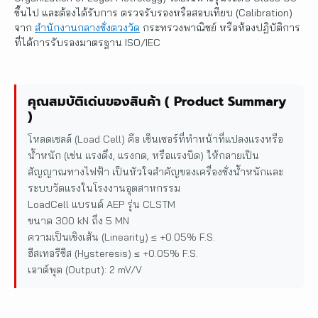
ขึ้นไป และต้องได้รับการ ตรวจรับรองหรือสอบเทียบ (Calibration)
จาก
สำนักงานกลางชั่งตวงวัด
กระทรวงพาณิชย์ หรือห้องปฏิบัติการ
ที่ได้การรับรองมาตรฐาน ISO/IEC
คุณสมบัติเด่นของสินค้า ( Product Summary
)
โหลดเซลล์ (Load Cell) คือ เซ็นเซอร์ที่ทำหน้าที่แปลงแรงหรือ
น้ำหนัก (เช่น แรงดึง, แรงกด, หรือแรงบิด) ให้กลายเป็น
สัญญาณทางไฟฟ้า เป็นหัวใจสำคัญของเครื่องชั่งน้ำหนักและ
ระบบวัดแรงในโรงงานอุตสาหกรรม
LoadCell แบรนด์ AEP รุ่น CLSTM
ขนาด 300 kN ถึง 5 MN
ความเป็นเชิงเส้น (Linearity) ≤ +0.05% F.S.
ฮีสเทอรีซีส (Hysteresis) ≤ +0.05% F.S.
เอาต์พุต (Output): 2 mV/V