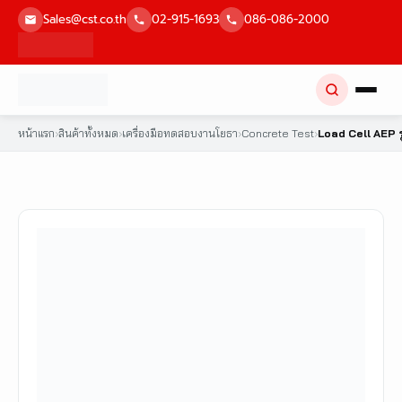
Skip
Sales@cst.co.th
02-915-1693
086-086-2000
to
content
หน้าแรก
›
สินค้าทั้งหมด
›
เครื่องมือทดสอบงานโยธา
›
Concrete Test
›
Load Cell AEP 