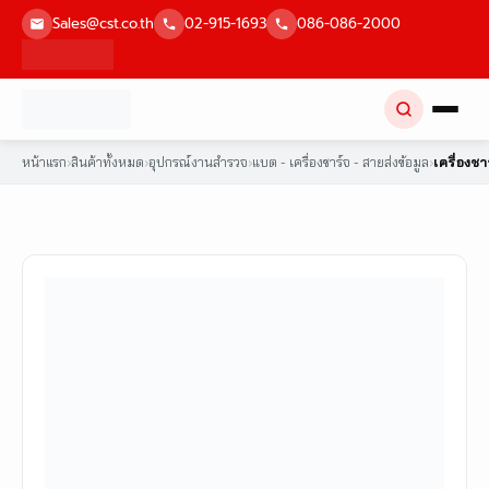
Skip
Sales@cst.co.th
02-915-1693
086-086-2000
to
content
หน้าแรก
›
สินค้าทั้งหมด
›
อุปกรณ์งานสำรวจ
›
แบต - เครื่องชาร์จ - สายส่งข้อมูล
›
เครื่องช