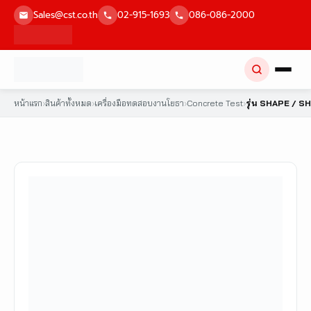
Skip
Sales@cst.co.th
02-915-1693
086-086-2000
to
content
หน้าแรก
›
สินค้าทั้งหมด
›
เครื่องมือทดสอบงานโยธา
›
Concrete Test
›
รุ่น SHAPE / S