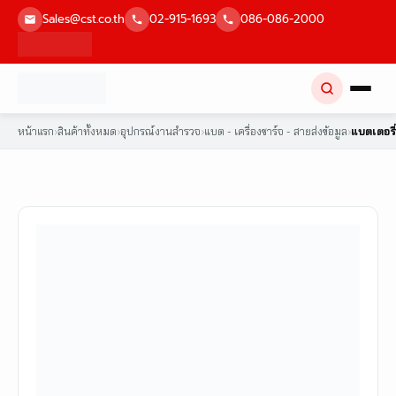
Skip
Sales@cst.co.th
02-915-1693
086-086-2000
to
content
หน้าแรก
›
สินค้าทั้งหมด
›
อุปกรณ์งานสำรวจ
›
แบต - เครื่องชาร์จ - สายส่งข้อมูล
›
แบตเตอรี