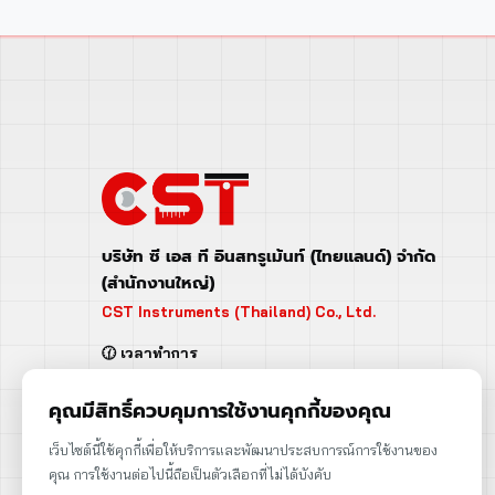
บริษัท ซี เอส ที อินสทรูเม้นท์ (ไทยแลนด์) จำกัด
(สำนักงานใหญ่)
CST Instruments (Thailand) Co., Ltd.
🕜 เวลาทำการ
จันทร์ - ศุกร์ | 08:00 - 17:00
เสาร์ | 08:00 - 12:00
คุณมีสิทธิ์ควบคุมการใช้งานคุกกี้ของคุณ
📍 95 ถ.ร่มเกล้า แขวงคลองสามประเวศ
เว็บไซต์นี้ใช้คุกกี้เพื่อให้บริการและพัฒนาประสบการณ์การใช้งานของ
เขตลาดกระบัง กรุงเทพฯ 10520
คุณ การใช้งานต่อไปนี้ถือเป็นตัวเลือกที่ไม่ได้บังคับ
➡️ 95 Romklao Road, KlongSam-praves,