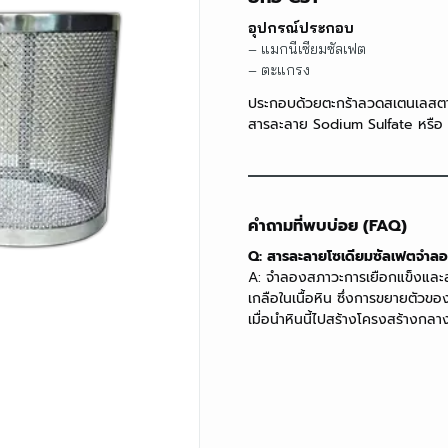
อุปกรณ์ประกอบ
– แมกนีเซียมซัลเฟต
– ตะแกรง
ประกอบด้วยตะกร้าลวดสเตนเลสตาข่
สารละลาย Sodium Sulfate หรือ
คำถามที่พบบ่อย (FAQ)
Q: สารละลายโซเดียมซัลเฟตจำล
A: จำลองสภาวะการเยือกแข็งแล
เกลือในเนื้อหิน ซึ่งการขยายตัวของผ
เมื่อนำหินนี้ไปสร้างโครงสร้างกล