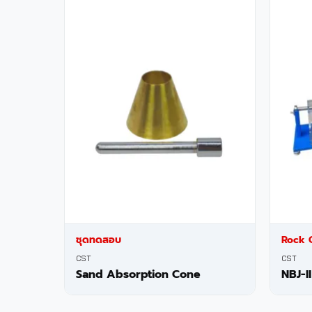
ชุดทดสอบ
Rock C
CST
CST
Sand Absorption Cone
NBJ-II