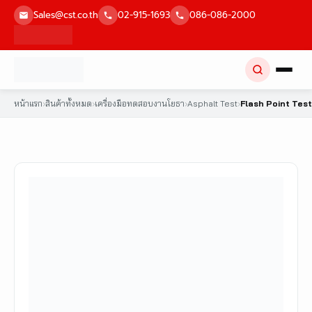
Skip
Sales@cst.co.th
02-915-1693
086-086-2000
to
content
หน้าแรก
›
สินค้าทั้งหมด
›
เครื่องมือทดสอบงานโยธา
›
Asphalt Test
›
Flash Point Test