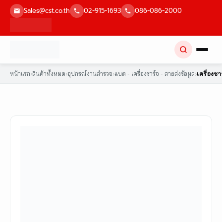
Skip
Sales@cst.co.th
02-915-1693
086-086-2000
to
content
หน้าแรก
›
สินค้าทั้งหมด
›
อุปกรณ์งานสำรวจ
›
แบต - เครื่องชาร์จ - สายส่งข้อมูล
›
เครื่องช