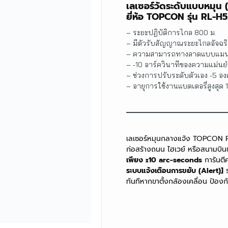
เลเซอร์วัดระดับแบบหมุน 
ยี่ห้อ TOPCON รุ่น RL-H
– ระยะปฏิบัติการไกล 800 ม.
– มีตัวรับสัญญาณระยะไกลอัจฉร
– ความสามารถทางลาดแบบแมนนวล
– -10 อาร์ควินาทีของความแม่
– ช่วงการปรับระดับตัวเอง -5 อ
– อายุการใช้งานแบตเตอรี่สูงสุด 1
เลเซอร์หมุนกลางแจ้ง TOPCON RL-
ก่อสร้างถนน ไฮเวย์ หรือสนามบิน
เพียง
±10 arc-seconds
การันตี
ระบบแจ้งเตือนการขยับ (Alert)]
ร
ทันทีหากขาตั้งกล้องเคลื่อน ป้องก