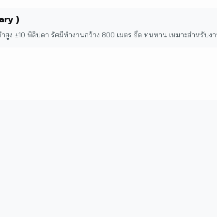
ary )
ยำสูง ±10 พิลิปดา รัศมีทำงานกว้าง 800 เมตร อึด ทนทาน เหมาะสำหรับ