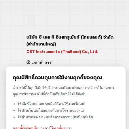
บริษัท ซี เอส ที อินสทรูเม้นท์ (ไทยแลนด์) จำกัด
(สำนักงานใหญ่)
CST Instruments (Thailand) Co., Ltd.
🕜 เวลาทำการ
จันทร์ - ศุกร์ | 08:00 - 17:00
เสาร์ | 08:00 - 12:00
คุณมีสิทธิ์ควบคุมการใช้งานคุกกี้ของคุณ
📍 95 ถ.ร่มเกล้า แขวงคลองสามประเวศ
เว็บไซต์นี้ใช้คุกกี้เพื่อให้บริการและพัฒนาประสบการณ์การใช้งานของ
เขตลาดกระบัง กรุงเทพฯ 10520
คุณ การใช้งานต่อไปนี้ถือเป็นตัวเลือกที่ไม่ได้บังคับ
➡️ 95 Romklao Road, KlongSam-praves,
ใช้เพื่อวัดผลและประเมินวิธีการใช้งานเว็บไซต์
Ladkrabang, Bangkok, Thailand 10520
ใช้ปรับเว็บไซต์ให้เหมาะกับการใช้งานของคุณ
เลขประจำตัวผู้เสียภาษี: 0105566170152
ใช้สำหรับโฆษณาและสื่อการตลาดบนโซเชียลมีเดีย
คลิกที่นี่เพื่อดูนโยบายการใช้คุกกี้ของเรา