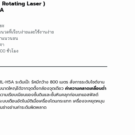
( Rotating Laser )
5A
ิยะ
ที่เรียบง่ายและใช้งานง่าย
นยำแนวนอน
งศา
00 ชั่วโมง
H5A ระดับเป๊ะ รัศมีกว้าง 800 เมตร สั่งการระดับไซต์งาน
ขนาดใหญ่ได้จากจุดตั้งกล้องจุดเดียว
ค่าความคลาดเคลื่อนต่ำ
ความเรียบเนียนของชั้นดินและชั้นหินคลุกก่อนเทแอสฟัลต์
ะบบเตือนอัตโนมัติเมื่อเครื่องโดนกระแทก เครื่องจะหยุดหมุน
ันช่างอ่านค่าระดับผิดพลาด