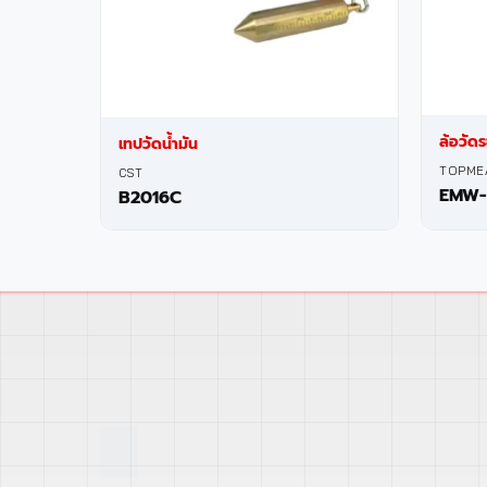
ล้อวัด
เทปวัดน้ำมัน
TOPME
CST
EMW-
B2016C