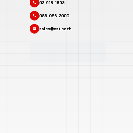
02-915-1693
086-086-2000
sales@cst.co.th