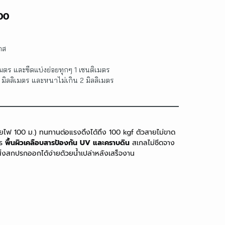
100
าส
มตร และขีดแบ่งย่อยทุกๆ 1 เซนติเมตร
 มิลลิเมตร และหนาไม่เกิน 2 มิลลิเมตร
ฟ 100 ม.) ทนทานต่อแรงดึงได้ถึง 100 kgf ตัวสายไม่ขาด
ตร
พื้นผิวเคลือบสารป้องกัน UV และคราบดิน
สเกลไม่ซีดจาง
งสกปรกออกได้ง่ายด้วยน้ำเปล่าหลังเสร็จงาน