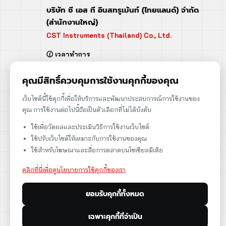
บริษัท ซี เอส ที อินสทรูเม้นท์ (ไทยแลนด์) จำกัด
(สำนักงานใหญ่)
CST Instruments (Thailand) Co., Ltd.
🕜 เวลาทำการ
จันทร์ - ศุกร์ | 08:00 - 17:00
เสาร์ | 08:00 - 12:00
คุณมีสิทธิ์ควบคุมการใช้งานคุกกี้ของคุณ
📍 95 ถ.ร่มเกล้า แขวงคลองสามประเวศ
เว็บไซต์นี้ใช้คุกกี้เพื่อให้บริการและพัฒนาประสบการณ์การใช้งานของ
เขตลาดกระบัง กรุงเทพฯ 10520
คุณ การใช้งานต่อไปนี้ถือเป็นตัวเลือกที่ไม่ได้บังคับ
➡️ 95 Romklao Road, KlongSam-praves,
ใช้เพื่อวัดผลและประเมินวิธีการใช้งานเว็บไซต์
Ladkrabang, Bangkok, Thailand 10520
ใช้ปรับเว็บไซต์ให้เหมาะกับการใช้งานของคุณ
เลขประจำตัวผู้เสียภาษี: 0105566170152
ใช้สำหรับโฆษณาและสื่อการตลาดบนโซเชียลมีเดีย
คลิกที่นี่เพื่อดูนโยบายการใช้คุกกี้ของเรา
ยอมรับคุกกี้ทั้งหมด
ดูแผนที่
เฉพาะคุกกี้ที่จำเป็น