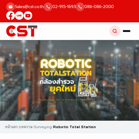
Skip
Sales@cst.co.th
02-915-1693
086-086-2000
to
content
หน้าแรก
›
บทความ
›
Surveying
›
Robotic Total Station