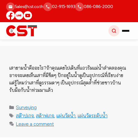
Skip
Sales@cst.co.th
02-915-1693
086-086-2000
to
content
เสายามน้ำคืออะไร?ถ้าคุณเคยไปเดินที่แถวริมแม่น้ำลำคลองคุณ
อาจจะเคยเห็นเสาที่มีขีดๆ ปักอยู่ในน้ำดูเป็นอุปกรณ์ที่เรียบง่าย
แต่รู้ไหมว่าเสาที่ดูธรรมดาๆ เป็นอุปกรณ์สุดล้ำที่ช่วยชาวบ้าน
รับมือกับน้ำท่วมมาแล้ว
Categories
Surveying
Tags
สต๊าปเกจ
,
สต้าฟเกจ
,
แผ่นวัดน้ำ
,
แผ่นวัดระดับน้ำ
Leave a comment