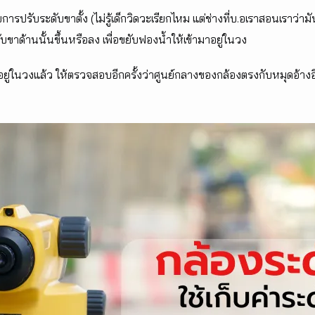
ปรับระดับขาตั้ง (ไม่รู้เด็กวิดวะเรียกไหม แต่ช่างที่บ.อเราสอนเราว่ามั
ับขาด้านนั้นขึ้นหรือลง เพื่อขยับฟองน้ำให้เข้ามาอยู่ในวง
่ในวงแล้ว ให้ตรวจสอบอีกครั้งว่าศูนย์กลางของกล้องตรงกับหมุดอ้างอิง