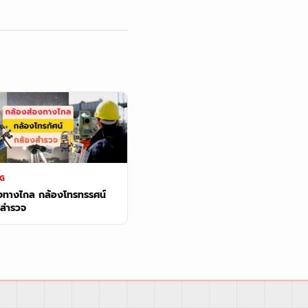
G
งทางไกล กล้องโทรทรรศน์
งสำรวจ