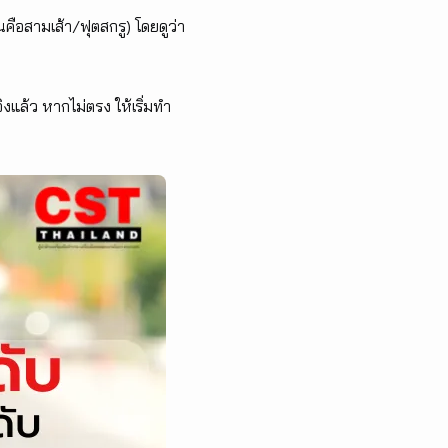
นคือสามเส้า/ฟุตสกรู) โดยดูว่า
แล้ว หากไม่ตรง ให้เริ่มทำ