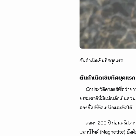
ต้นกำเนิดเข็มทิศยุคแรก
ต้นกำเนิดเข็มทิศยุคแรก
นักประวัติศาสตร์เชื่อว่าชาวจ
ธรรมชาติที่มีแม่เหล็กเป็นส่ว
สองชี้ไปที่ทิศเหนือและทิศใต้
ต่อมา 200 ปี ก่อนศริสตกาล ใน
แมกนีไทต์ (Magnetite) ยึดติ