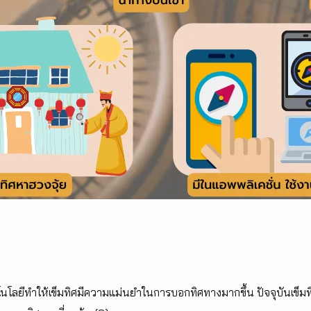
ยีทำให้เข็มทิศมีความแม่นยำในการบอกทิศทางมากขึ้น ปัจจุบันเข็มทิศ