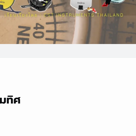
็มทิศ