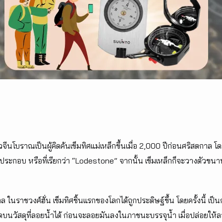
ีนโบราณเป็นผู้คิดค้นเข็มทิศแม่เหล็กขึ้นเมื่อ 2,000 ปีก่อนศริสตกาล โดย
นประกอบ หรือที่เรียกว่า “Lodestone” จากนั้น เข็มเหล็กก็จะวางตัวขนาน
ราชวงศ์ฮั่น เข็มทิศชิ้นแรกของโลกได้ถูกประดิษฐ์ขึ้น โดยครั้งนี้ เป็นก
ดบนวัสดุที่ลอยน้ำได้ ก่อนจะลอยมันลงในภาชนะบรรจุน้ำ เมื่อปล่อยให้ล