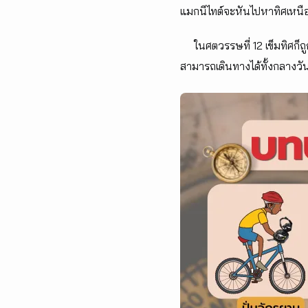
แมกนีไทต์จะหันไปหาทิศเหนือ
ในศตวรรษที่ 12 เข็มทิศก็ถู
สามารถเดินทางได้ทั้งกลางวั