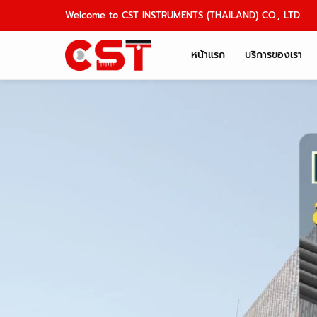
Skip
Welcome to CST INSTRUMENTS (THAILAND) CO., LTD.
to
content
หน้าแรก
บริการของเรา