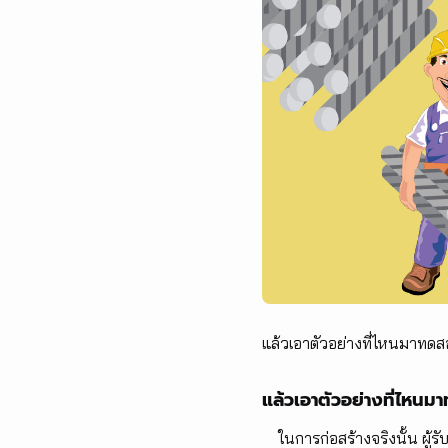
แล้วเอาตัวอย่างที่ไหนมาทด
แล้วเอาตัวอย่างที่ไหน
ในการก่อสร้างจริงนั้น ผู้ร