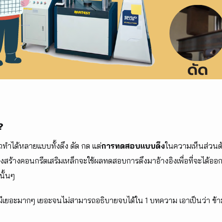
?
ทำได้หลายแบบทั้งดึง ดัด กด แต่
การทดสอบแบบดึง
ในความเห็นส่วนต
ครงสร้างคอนกรีตเสริมเหล็กจะใช้ผลทดสอบการดึงมาอ้างอิงเพื่อที่จะ
นั้นๆ
มากๆ เยอะจนไม่สามารถอธิบายจบได้ใน 1 บทความ เอาเป็นว่า ข้ามม