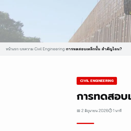
หน้าแรก
›
บทความ
›
Civil Engineering
›
การทดสอบเหล็กนั้น สำคัญไฉน?
CIVIL ENGINEERING
การทดสอบเห
📅 2 มิถุนายน 2026
⏱ 1 นาที