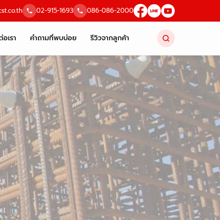
st.co.th
02-915-1693
086-086-2000
ต่อเรา
คำถามที่พบบ่อย
รีวิวจากลูกค้า