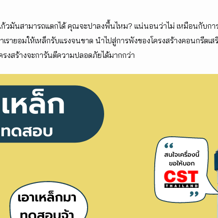
แก้วมันสามารถแตกได้ คุณจะปาลงพื้นไหม? แน่นอนว่าไม่ เหมือนกับกา
าเรายอมให้เหล็กรับแรงจนขาด นำไปสู่การพังของโครงสร้างคอนกรีตเสริ
ครงสร้างจะการันตีความปลอดภัยได้มากกว่า