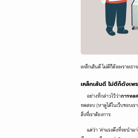
เหล็กเส้นดี ไม่ตีก็ดังเพราะเรา
เหล็กเส้นดี ไม่ตีก็ดังเพ
อย่างที่กล่าวไว้ว่า
การทดส
ทดสอบ (หาดูได้ในเว็บขอบเราเลย
สิ่งที่เราต้องการ
แต่ว่า ‘ค่าแรงดึงที่จะนำมา