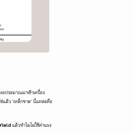
วพอประมาณมาเข้าเครื่อง
ช่แล้ว ‘เหล็กขาด’ นี่แหละคือ
 Yield
แล้วทำไมไม่ใช้ค่าแรง