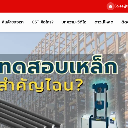
Sales@c
สินค้าของเรา
CST คือใคร?
บทความ-วิดีโอ
ดาวน์โหลด
ติด