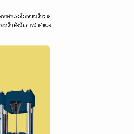
รเอาค่าแรงดึงตอนเหล็กขาด
มเหล็ก ดังนั้นการนำค่าแรง