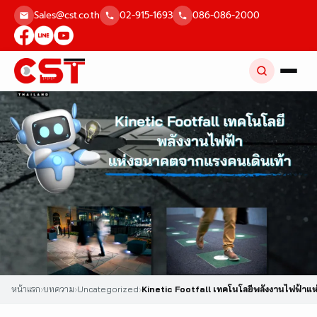
Skip
Sales@cst.co.th
02-915-1693
086-086-2000
to
content
หน้าแรก
›
บทความ
›
Uncategorized
›
Kinetic Footfall เทคโนโลยีพลังงานไฟฟ้าแ