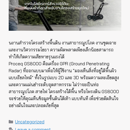
นงานสำรวจโครงสร้างพื้นดิน งานสาธารณูปโภค งานขุดเจาะ
และงานวิศวกรรมโยธา ความผิดพลาดเพียงเล็กน้อยสามารถ
ทำให้เกิดความเสียหายรุนแรงได้
Proceq GS8000 คือเครื่อง GPR (Ground Penetrating
Radar) ที่ออกแบบมาเพื่อให้ผู้ใช้งาน “มองเห็นสิ่งที่อยู่ใต้พื้นผิว
แบบเรียลไทม์” ทั้งในรูปแบบ 2D และ 3D พร้อมความละเอียดสูง
และความแม่นยำระดับอุตสาหกรรม ไม่ว่าจะเป็นท่อ
สาธารณูปโภค สายไฟ โครงสร้างใต้พื้น หรือโพรงดิน GS8000
จะช่วยให้คุณเห็นข้อมูลชั้นดินใต้เท้า แบบทันที เพื่อช่วยตัดสินใจ
อย่างมั่นใจและปลอดภัยที่สุด
Categories
Uncategorized
Leave a comment