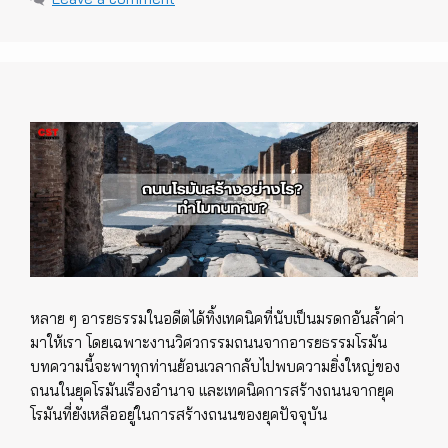
หลาย ๆ อารยธรรมในอดีตได้ทิ้งเทคนิคที่นับเป็นมรดกอันล้ำค่า
มาให้เรา โดยเฉพาะงานวิศวกรรมถนนจากอารยธรรมโรมัน
บทความนี้จะพาทุกท่านย้อนเวลากลับไปพบความยิ่งใหญ่ของ
ถนนในยุคโรมันเรืองอำนาจ และเทคนิคการสร้างถนนจากยุค
โรมันที่ยังเหลืออยู่ในการสร้างถนนของยุคปัจจุบัน