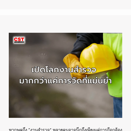
หากพูดถึง “งานสำรวจ” หลายคนอาจนึกถึงเพียงแค่การถือกล้อง