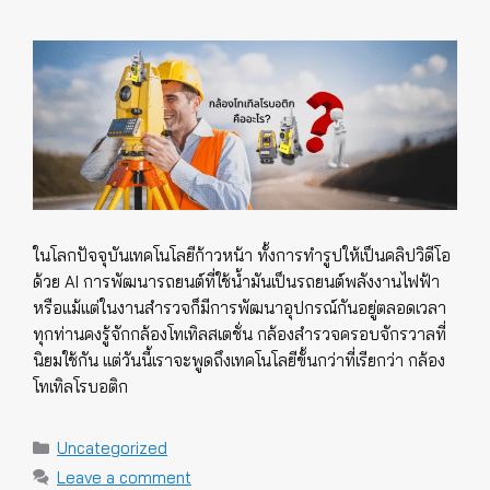
ในโลกปัจจุบันเทคโนโลยีก้าวหน้า ทั้งการทำรูปให้เป็นคลิปวิดีโอ
ด้วย AI การพัฒนารถยนต์ที่ใช้น้ำมันเป็นรถยนต์พลังงานไฟฟ้า
หรือแม้แต่ในงานสำรวจก็มีการพัฒนาอุปกรณ์กันอยู่ตลอดเวลา
ทุกท่านคงรู้จักกล้องโทเทิลสเตชั่น กล้องสำรวจครอบจักรวาลที่
นิยมใช้กัน แต่วันนี้เราจะพูดถึงเทคโนโลยีขั้นกว่าที่เรียกว่า กล้อง
โทเทิลโรบอติก
Categories
Uncategorized
Leave a comment