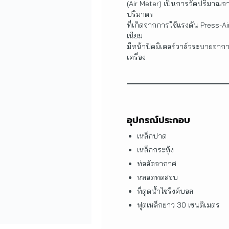
(Air Meter) เป็นการวัดปริมา
ปริมาตร
ที่เกิดจากการใช้แรงดัน Press-A
เนียม
มีหน้าปัดมิเตอร์วาล์วระบายอากาศแ
เครื่อง
อุปกรณ์ประกอบ
เหล็กปาด
เหล็กกระทุ้ง
ท่ออัดอากาศ
หลอดทดสอบ
ที่ดูดน้ำไซริงค์บอล
ฟุตเหล็กยาว 30 เซนติเมตร