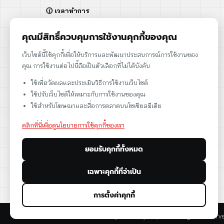
🕜 เวลาทำการ
จันทร์ - ศุกร์ | 08:00 - 17:00
เสาร์ | 08:00 - 12:00
คุณมีสิทธิ์ควบคุมการใช้งานคุกกี้ของคุณ
📍 95 ถ.ร่มเกล้า แขวงคลองสามประเวศ
เว็บไซต์นี้ใช้คุกกี้เพื่อให้บริการและพัฒนาประสบการณ์การใช้งานของ
เขตลาดกระบัง กรุงเทพฯ 10520
คุณ การใช้งานต่อไปนี้ถือเป็นตัวเลือกที่ไม่ได้บังคับ
➡️ 95 Romklao Road, KlongSam-praves,
ใช้เพื่อวัดผลและประเมินวิธีการใช้งานเว็บไซต์
Ladkrabang, Bangkok, Thailand 10520
ใช้ปรับเว็บไซต์ให้เหมาะกับการใช้งานของคุณ
เลขประจำตัวผู้เสียภาษี: 0105566170152
ใช้สำหรับโฆษณาและสื่อการตลาดบนโซเชียลมีเดีย
คลิกที่นี่เพื่อดูนโยบายการใช้คุกกี้ของเรา
ยอมรับคุกกี้ทั้งหมด
ดูแผนที่
เฉพาะคุกกี้ที่จำเป็น
การตั้งค่าคุกกี้
© 2026 CST Instruments (Thailand) Co., Ltd. All rights reserv