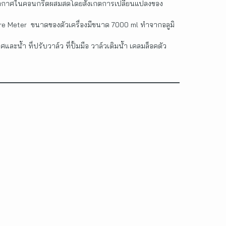
ณอากาศในคอนกรีตผสมสดโดยสังเกตการเปลี่ยนแปลงของ
ire Meter ขนาดของตัวเครื่องมีขนาด 7000 ml ทำจากอลูมิ
ละน้ำ ที่ปรับวาล์ว ที่ปั้มมือ วาล์วเติมน้ำ เคลมล็อคตัว