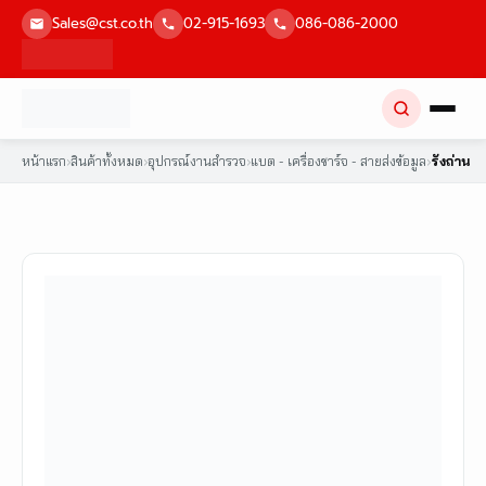
Skip
Sales@cst.co.th
02-915-1693
086-086-2000
to
content
หน้าแรก
›
สินค้าทั้งหมด
›
อุปกรณ์งานสำรวจ
›
แบต - เครื่องชาร์จ - สายส่งข้อมูล
›
รังถ่าน