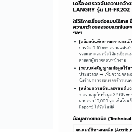
เครื่องตรวจจับความกว้
LANGRY รุ่น LR-FK202
ใช้วิธีการเชื่อมต่อแบบไร้สา
ความกว้างของรอยแตกในสะพาน
ฯลฯ
[กล้องบันทึกภาพความละเอี
การวัด 0-10 mm ความแม่นย
รอยแยกคอนกรีตได้ละเอียดแม
สายตาผู้ตรวจสอบหน้างาน
[ระบบส่งสัญญาณข้อมูลไร้ส
ประมวลผล ➡️ เพิ่มความคล่อง
นั่งร้านตรวจสอบรอยร้าวบนค
[หน่วยความจำและซอฟต์แวร
+ ความจุเก็บข้อมูล 32 GB ➡️ 
มากกว่า 10,000 จุด เพื่อโอ
Report) ได้อัตโนมัติ
ข้อมูลทางเทคนิค (Technical
คุณสมบัติทางเทคนิค (Attribu