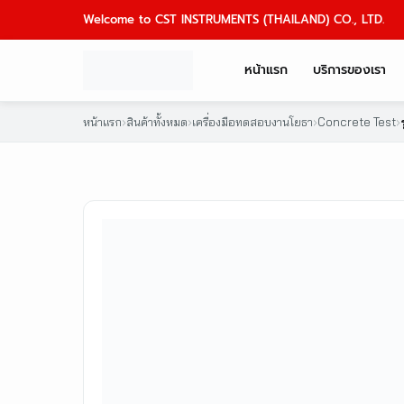
Skip
Welcome to CST INSTRUMENTS (THAILAND) CO., LTD.
to
content
หน้าแรก
บริการของเรา
หน้าแรก
›
สินค้าทั้งหมด
›
เครื่องมือทดสอบงานโยธา
›
Concrete Test
›