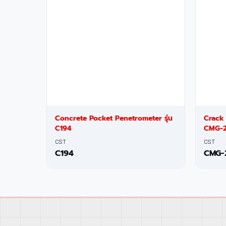
Concrete Pocket Penetrometer รุ่น
Crack
C194
CMG-2
CST
CST
C194
CMG-