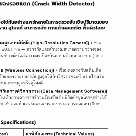
างของรอยแตก (
Crack Width Detector
)
ย ซึ่งใช้กันอย่างแพร่หลายในการตรวจจับเชิงปริมาณของ
 อุโมงค์ อาคารหลัก ทางเท้าคอนกรีต พื้นผิวโลหะ
ยดสูงแบบดิจิทัล (High-Resolution Camera)]
+ ช่วง
ำ ±0.01 mm ➡️ ตรวจวัดและคำนวณขนาดความกว้างของ
่นยำระดับไมโครเมตร ป้องกันความผิดพลาด (Error) จาก
าย (Wireless Connection)]
+ เชื่อมต่อตรงกับแท็บเล็ต
ตัวและความปลอดภัยสูงสุดให้กับวิศวกรขณะปีนบันไดหรือ
านสะพานสูงหรืออุโมงค์
์วิเคราะห์วิศวกรรม (Data Management Software)]
บันทึกภาพถ่ายรอยร้าวพร้อมจัดเก็บพิกัดข้อมูลโครงสร้างได้
นย้ายเข้าคอมพิวเตอร์และออกรายงานผลการทดสอบ (Test
 Specifications)
tes)
ค่าพิกัดเฉพาะ (Technical Values)