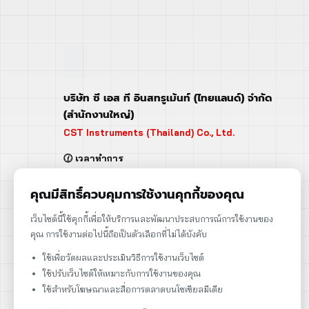
บริษัท ซี เอส ที อินสทรูเม้นท์ (ไทยแลนด์) จำกัด
(สำนักงานใหญ่)
CST Instruments (Thailand) Co., Ltd.
🕜 เวลาทำการ
จันทร์ - ศุกร์ | 08:00 - 17:00
เสาร์ | 08:00 - 12:00
คุณมีสิทธิ์ควบคุมการใช้งานคุกกี้ของคุณ
📍 95 ถ.ร่มเกล้า แขวงคลองสามประเวศ
เว็บไซต์นี้ใช้คุกกี้เพื่อให้บริการและพัฒนาประสบการณ์การใช้งานของ
เขตลาดกระบัง กรุงเทพฯ 10520
คุณ การใช้งานต่อไปนี้ถือเป็นตัวเลือกที่ไม่ได้บังคับ
➡️ 95 Romklao Road, KlongSam-praves,
ใช้เพื่อวัดผลและประเมินวิธีการใช้งานเว็บไซต์
Ladkrabang, Bangkok, Thailand 10520
ใช้ปรับเว็บไซต์ให้เหมาะกับการใช้งานของคุณ
เลขประจำตัวผู้เสียภาษี: 0105566170152
ใช้สำหรับโฆษณาและสื่อการตลาดบนโซเชียลมีเดีย