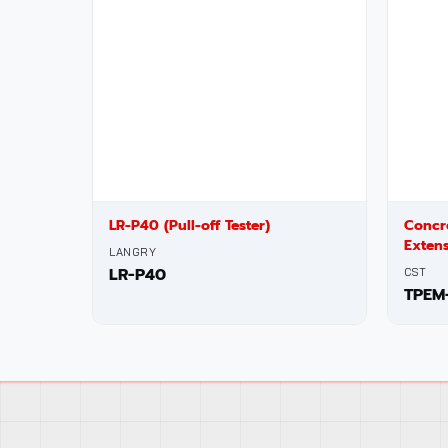
LR-P40
Concr
Exten
CST
TPEM-