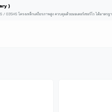
ary )
S / 035HS โครงเหล็กเสถียรภาพสูง ควบคุมด้วยมอเตอร์เซอร์โว ได้มาตร