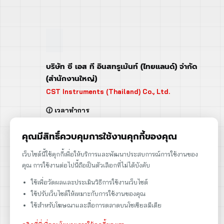
บริษัท ซี เอส ที อินสทรูเม้นท์ (ไทยแลนด์) จำกัด
(สำนักงานใหญ่)
CST Instruments (Thailand) Co., Ltd.
🕜 เวลาทำการ
จันทร์ - ศุกร์ | 08:00 - 17:00
เสาร์ | 08:00 - 12:00
คุณมีสิทธิ์ควบคุมการใช้งานคุกกี้ของคุณ
📍 95 ถ.ร่มเกล้า แขวงคลองสามประเวศ
เว็บไซต์นี้ใช้คุกกี้เพื่อให้บริการและพัฒนาประสบการณ์การใช้งานของ
เขตลาดกระบัง กรุงเทพฯ 10520
คุณ การใช้งานต่อไปนี้ถือเป็นตัวเลือกที่ไม่ได้บังคับ
➡️ 95 Romklao Road, KlongSam-praves,
ใช้เพื่อวัดผลและประเมินวิธีการใช้งานเว็บไซต์
Ladkrabang, Bangkok, Thailand 10520
ใช้ปรับเว็บไซต์ให้เหมาะกับการใช้งานของคุณ
เลขประจำตัวผู้เสียภาษี: 0105566170152
ใช้สำหรับโฆษณาและสื่อการตลาดบนโซเชียลมีเดีย