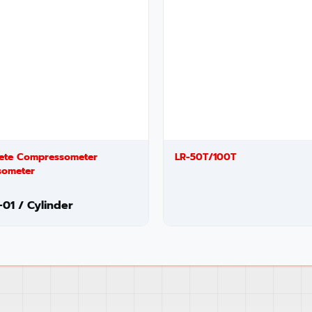
ete Compressometer
LR-50T/100T
someter
01 / Cylinder