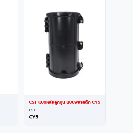
CST แบบหล่อลูกปูน แบบพลาสติก CY5
CST
CY5