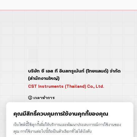
บริษัท ซี เอส ที อินสทรูเม้นท์ (ไทยแลนด์) จำกัด
(สำนักงานใหญ่)
CST Instruments (Thailand) Co., Ltd.
🕜 เวลาทำการ
จันทร์ - ศุกร์ | 08:00 - 17:00
เสาร์ | 08:00 - 12:00
คุณมีสิทธิ์ควบคุมการใช้งานคุกกี้ของคุณ
📍 95 ถ.ร่มเกล้า แขวงคลองสามประเวศ
เว็บไซต์นี้ใช้คุกกี้เพื่อให้บริการและพัฒนาประสบการณ์การใช้งานของ
เขตลาดกระบัง กรุงเทพฯ 10520
คุณ การใช้งานต่อไปนี้ถือเป็นตัวเลือกที่ไม่ได้บังคับ
➡️ 95 Romklao Road, KlongSam-praves,