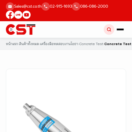
Skip
Sales@cst.co.th
02-915-1693
086-086-2000
to
content
หน้าแรก
›
สินค้าทั้งหมด
›
เครื่องมือทดสอบงานโยธา
›
Concrete Test
›
Concrete Tes