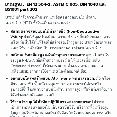
มาตรฐาน : EN 12 504-2, ASTM C 805, DIN 1048 และ
BS1881 part 202
ประเมินกำลังความต้านทานแรงอัดคอนกรีตแบบไม่ทำลาย
โครงสร้าง (NDT) ทั้งในแล็บและสนามจริง
สแกนตรวจสอบแบบไม่ทำลายผิว (Non-Destructive
Value):
ช่วยให้คุณประเมินค่าความแข็งแรงเบื้องต้นของเสา คาน
หรือแผ่นพื้นได้ทันทีโดยไม่สร้างรอยร้าวรุนแรง ประหยัดเวลาและ
ลดค่าใช้จ่ายเมื่อเทียบกับการทดสอบแบบทำลายโครงสร้าง
กลไกสปริงเสถียรสูง แม่นยำทุกแรงกระแทก:
ชุดกลไกภายใน
ของรุ่น RH75-A ผลิตด้วยความประณีต ให้แรงสะท้อนกลับ
(Rebound Number) ที่เที่ยงตรงและสม่ำเสมอ ลดความคลาด
เคลื่อนสะสมจากการใช้งานต่อเนื่องได้อย่างดีเยี่ยม
ออกแบบโครงสร้างแบบ All-in-one พกพาสะดวก:
ตัวเครื่อง
มีขนาดกระชับ น้ำหนักสมดุล ช่างสามารถพกพาใส่กระเป๋า
อุปกรณ์ขึ้นไปสแกนงานบนนั่งร้าน อาคารสูง หรือพื้นที่เข้าถึงยาก
ได้อย่างคล่องตัวและปลอดภัย
ใช้งานง่าย ลุยได้ทั้งห้องปฏิบัติการและภาคสนาม:
ไม่ว่าจะ
เป็นการทดสอบทดลองในแล็บสถาบันวิจัย หรือการหิ้วเครื่องลุย
ฝุ่นลุยแดดในไซต์งานก่อสร้าง ตัวค้อนก็พร้อมตอบสนองการกดวัด