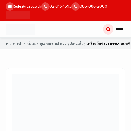
Skip
Sales@cst.co.th
02-915-1693
086-086-2000
to
content
หน้าแรก
›
สินค้าทั้งหมด
›
อุปกรณ์งานสำรวจ
›
อุปกรณ์อื่นๆ
›
เครื่องวัดระยะทางบนแผนที่