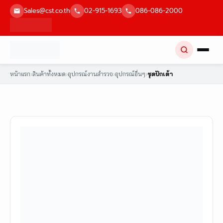
Skip
Sales@cst.co.th
02-915-1693
086-086-2000
to
content
หน้าแรก
›
สินค้าทั้งหมด
›
อุปกรณ์งานสำรวจ
›
อุปกรณ์อื่นๆ
›
ชุดปักเต้า