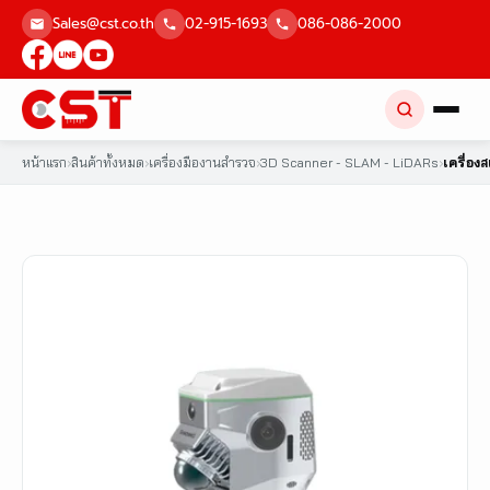
Skip
Sales@cst.co.th
02-915-1693
086-086-2000
to
content
หน้าแรก
›
สินค้าทั้งหมด
›
เครื่องมืองานสำรวจ
›
3D Scanner - SLAM - LiDARs
›
เครื่องส