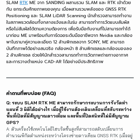
SLAM
RTK
ME จาก SANDING ผสานรวม SLAM และ RTK เข้าด้วย
กัน ยกระดับศักยภาพของคุณ เมื่อผสานรวมพลังของ GNSS RTK
Positioning และ SLAM LiDAR Scanning นักสำรวจสามารถทำงาน
ในสภาพแวดล้อมทั้งกลางแจ้งและในร่ม สามารถทำการวัดแบบสัมผัส
หรือไม่สัมผัสได้ตามความต้องการ เพื่อรับมือกับงานที่ไม่สามารถทำได้
มาก่อน ME มาพร้อมกับการ์ดจอระดับมืออาชีพจาก Nvidia และกล้อง
พาโนรามาคู่ความละเอียด 12 ล้านพิกเซลจาก SONY, ME สามารถ
บันทึกภาพได้อย่างสมจริง กล้องหน้า 8 ล้านพิกเซลและกล้องมองลง
2 ล้านพิกเซล ช่วยให้นักสำรวจสามารถทำการวัดภาพถ่ายทางอากาศ
และการวางตำแหน่ง CAD-AR ได้อย่างมีประสิทธิภาพ
คำถามที่พบบ่อย (FAQ)
Q: ระบบ SLAM RTK ME สามารถรักษากระบวนการรังวัดทำ
แผนที่ 3 มิติได้อย่างไร เมื่อผู้ใช้งานต้องเดินเคลื่อนที่สลับระหว่าง
พื้นที่เปิดที่มีสัญญาณดาวเทียม และพื้นที่ปิดสนิทที่ไม่มีสัญญาณ
GPS?
A: ตัวเครื่องใช้เทคโนโลยีไฮบริดขั้นสูงที่สามารถสลับเปลี่ยนการ
คำนวณพิกัดตำแหน่งระหว่างโครงข่ายดาวเทียม GNSS RTK (เมื่ออยู่