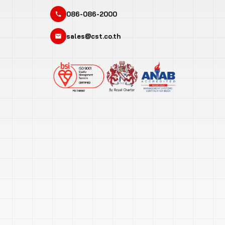
086-086-2000
sales@cst.co.th