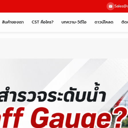
Sales@c
สินค้าของเรา
CST คือใคร?
บทความ-วิดีโอ
ดาวน์โหลด
ติด