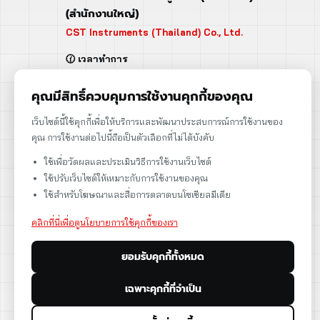
(สำนักงานใหญ่)
CST Instruments (Thailand) Co., Ltd.
🕜 เวลาทำการ
จันทร์ - ศุกร์ | 08:00 - 17:00
เสาร์ | 08:00 - 12:00
คุณมีสิทธิ์ควบคุมการใช้งานคุกกี้ของคุณ
📍 95 ถ.ร่มเกล้า แขวงคลองสามประเวศ
เว็บไซต์นี้ใช้คุกกี้เพื่อให้บริการและพัฒนาประสบการณ์การใช้งานของ
เขตลาดกระบัง กรุงเทพฯ 10520
คุณ การใช้งานต่อไปนี้ถือเป็นตัวเลือกที่ไม่ได้บังคับ
➡️ 95 Romklao Road, KlongSam-praves,
ใช้เพื่อวัดผลและประเมินวิธีการใช้งานเว็บไซต์
Ladkrabang, Bangkok, Thailand 10520
ใช้ปรับเว็บไซต์ให้เหมาะกับการใช้งานของคุณ
เลขประจำตัวผู้เสียภาษี: 0105566170152
ใช้สำหรับโฆษณาและสื่อการตลาดบนโซเชียลมีเดีย
คลิกที่นี่เพื่อดูนโยบายการใช้คุกกี้ของเรา
ยอมรับคุกกี้ทั้งหมด
ดูแผนที่
เฉพาะคุกกี้ที่จำเป็น