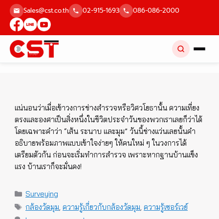
Skip
Sales@cst.co.th
02-915-1693
086-086-2000
to
content
แน่นอนว่าเมื่อเข้าวงการช่างสำรวจหรือวิศวโยธานั้น ความเที่ยง
ตรงและองศาเป็นสิ่งหนึ่งในชีวิตประจำวันของพวกเราเลยก็ว่าได้
โดยเฉพาะคำว่า “เส้น ระนาบ และมุม” วันนี้ช่างแว่นเลยนั้นคำ
อธิบายพร้อมภาพแบบเข้าใจง่ายๆ ให้คนใหม่ ๆ ในวงการได้
เตรียมตัวกัน ก่อนจะเริ่มทำการสำรวจ เพราะหากฐานบ้านแข็ง
แรง บ้านเราก็จะมั่นคง!
Categories
Surveying
Tags
กล้องวัดมุม
,
ความรู้เกี่ยวกับกล้องวัดมุม
,
ความรู้เซอร์เวย์