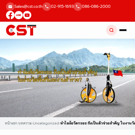
Skip
Sales@cst.co.th
02-915-1693
086-086-2000
to
content
หน้าแรก
›
บทความ
›
Uncategorized
›
ทำไมล้อวัดระยะ ถึงเป็นตัวช่วยสำคัญ ในงานวั