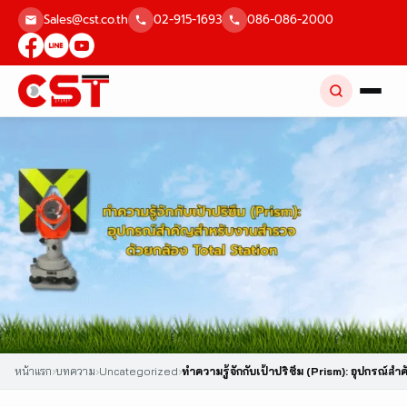
Skip
Sales@cst.co.th
02-915-1693
086-086-2000
to
content
หน้าแรก
›
บทความ
›
Uncategorized
›
ทำความรู้จักกับเป้าปริซึม (Prism): อุปกรณ์