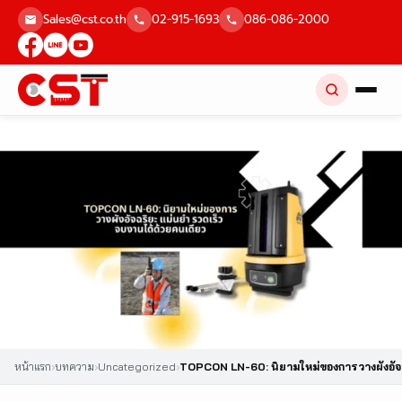
Skip
Sales@cst.co.th
02-915-1693
086-086-2000
to
content
หน้าแรก
›
บทความ
›
Uncategorized
›
TOPCON LN-60: นิยามใหม่ของการวางผังอัจฉ