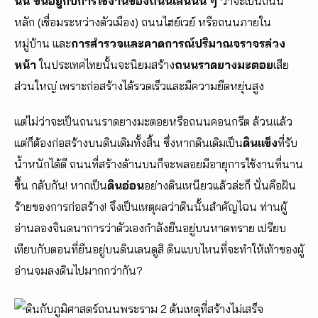
นั้น ขึ้นอยู่กับการใช้งานของถนนเส้นนั้น ๆ
ว่าจะเป็นถนน
หลัก (เชื่อมระหว่างตัวเมือง) ถนนไฮย์เวย์ หรือถนนภายใน
หมู่บ้าน และ
การสำรวจและคาดการณ์ปริมาณจราจรล่วง
หน้า
ในประเทศไทยนั้นจะนิยมสร้าง
ถนนราดยางมะตอย
เสีย
ส่วนใหญ่ เพราะก่อสร้างได้รวดเร็วและมีความยืดหยุ่นสูง
แต่ไม่ว่าจะเป็นถนนราดยางมะตอยหรือถนนคอนกรีต ล้วนแล้ว
แต่ก็ต้องก่อสร้างบนดินเดิมทั้งสิ้น ซึ่งหากดินเดิมเป็น
ดินแข็ง
ที่รับ
น้ำหนักได้ดี ถนนที่สร้างด้านบนก็จะพลอยมีอายุการใช้งานที่นาน
ขึ้น กลับกัน! หากเป็น
ดินอ่อน
อย่างดินเหนียวแล้วล่ะก็ นั่นคือฝัน
ร้ายของการก่อสร้าง! จึงเป็นเหตุผลว่าดินนั้นสำคัญไฉน ท่านผู้
อ่านลองจินตนาการว่าตัวเองกำลังยืนอยู่บนหาดทราย เปรียบ
เทียบกับตอนที่ยืนอยู่บนดินเลนดูสิ ดินแบบไหนที่จะทำให้เท้าของผู้
อ่านจมลงดินไปมากกว่ากัน?