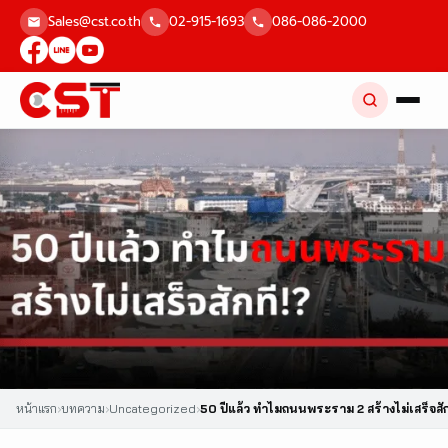
Skip
Sales@cst.co.th
02-915-1693
086-086-2000
to
content
หน้าแรก
›
บทความ
›
Uncategorized
›
50 ปีแล้ว ทำไมถนนพระราม 2 สร้างไม่เสร็จสัก