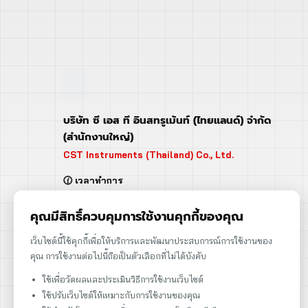
บริษัท ซี เอส ที อินสทรูเม้นท์ (ไทยแลนด์) จำกัด
(สำนักงานใหญ่)
CST Instruments (Thailand) Co., Ltd.
🕜 เวลาทำการ
จันทร์ - ศุกร์ | 08:00 - 17:00
เสาร์ | 08:00 - 12:00
คุณมีสิทธิ์ควบคุมการใช้งานคุกกี้ของคุณ
📍 95 ถ.ร่มเกล้า แขวงคลองสามประเวศ
เว็บไซต์นี้ใช้คุกกี้เพื่อให้บริการและพัฒนาประสบการณ์การใช้งานของ
เขตลาดกระบัง กรุงเทพฯ 10520
คุณ การใช้งานต่อไปนี้ถือเป็นตัวเลือกที่ไม่ได้บังคับ
➡️ 95 Romklao Road, KlongSam-praves,
ใช้เพื่อวัดผลและประเมินวิธีการใช้งานเว็บไซต์
Ladkrabang, Bangkok, Thailand 10520
ใช้ปรับเว็บไซต์ให้เหมาะกับการใช้งานของคุณ
เลขประจำตัวผู้เสียภาษี: 0105566170152